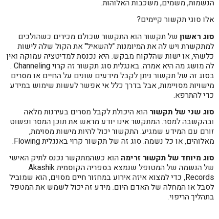
הנשמות, משמים, משכבות האלוהות.
אלו סוגי תקשור קיימים?
סוג ראשון
של תקשור הוא התקשור שכולם מכירים כשהולכים
למתקשרת ויש לה את המיומנות "להשאיל" את הקול שלה לישות
כלשהי, או ישות שהלקוח מבקש. היא נכנסת למדיטציה עמוקה ואין
לה מושג מה היא אמרה. באנגלית סוג תקשור זה קרוי Channeling .
בסוג זה של תקשור ניתן לקבל מידעים שונים על החיים או מסרים
מישויות מסויימות, אבל בדרך כלל אי אפשר לעשות שימוש במידע
כדי להתרפא.
סוג שני של תקשור
הוא היכולת לקבל מסרים בעירנות מלאה
ובהקשבה למסר. המתקשר אינו יודע מראש את תוכן המסר ופשוט
זורם עם המידע שמגיע. התקשור יכול להיות מישות מסוימת,
מאלוהים, או כל נשמה. סוג זה של תקשור קרוי באנגלית Flowing.
סוג מיוחד של תקשור זרימה
הוא כשהמתקשר נכנס לתיק האישי
של הנשמה של המטופל שנמצא בספריה הקוסמית Akashik
Records, כדי למצוא איזה אירוע במחזור חיים מסוים, הוא שמוביל
לסבל או המחלה של האדם היום. מידע זה יכול לשמש את המטפל
בתהליך הריפוי.